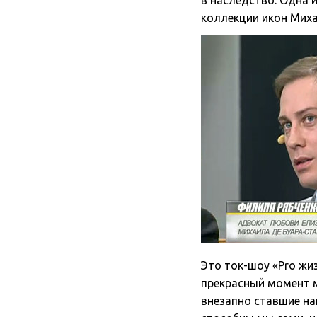
в наследство. Одна 
коллекции икон Миха
Это
ток-шоу
«Pro жи
прекрасный момент м
внезапно ставшие на