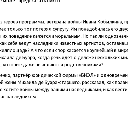
е может предсказать никто.
з героев программы, ветерана войны Ивана Кобылкина, 
 как только тот потерял супругу. Им понадобилась его дв
ы их поведение кажется аморальным. Но так ли однозначн
 как себя ведут наследники известных артистов, оставивш
жилплощадь? А что если спор касается крупнейшей в мир
хаила де Буара, когда речь идёт о дележе нескольких 
, которые даже не являются родственниками?
ченко, партнёр юридической фирмы «БИЭЛ» и одновреме
й жены Михаила де Буара-старшего, рассказал, как прав
не хотите войны между вашими наследниками, и как вести
вас наследником.