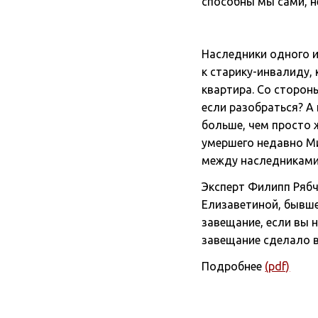
способны мы сами, н
Наследники одного и
к старику-инвалиду,
квартира. Со сторон
если разобраться? А
больше, чем просто 
умершего недавно Ми
между наследниками
Эксперт Филипп Ряб
Елизаветиной, бывше
завещание, если вы 
завещание сделало 
Подробнее
(pdf)