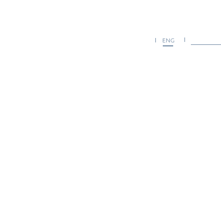
О компа
РУС
ENG
Контакт