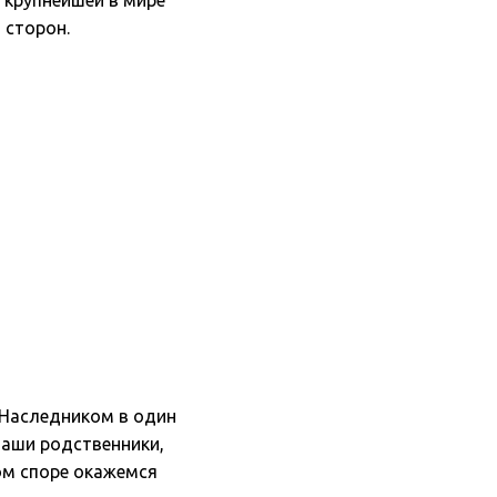
 крупнейшей в мире
 сторон.
 Наследником в один
наши родственники,
том споре окажемся