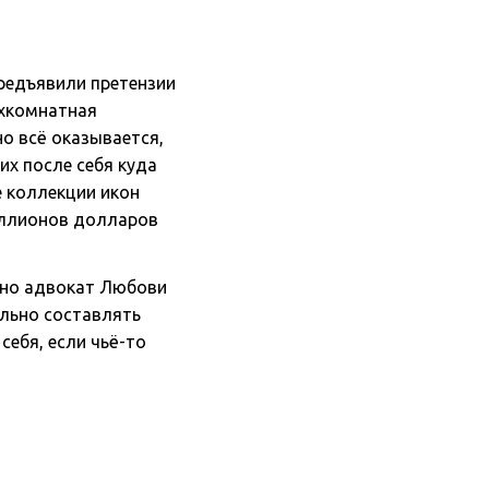
предъявили претензии
ухкомнатная
о всё оказывается,
их после себя куда
е коллекции икон
миллионов долларов
нно адвокат Любови
ильно составлять
 себя, если
чьё-то