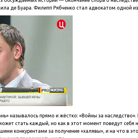
из обсуждаемых историй — окончание спора о наследстве
ила де Буара. Филипп Рябченко стал адвокатом одной из
знь» называлось прямо и жёстко: «Войны за наследство».
ожет стать каждый, но как в этот момент поведут себя 
шими конкурентами за получение «халявы», и на что в э